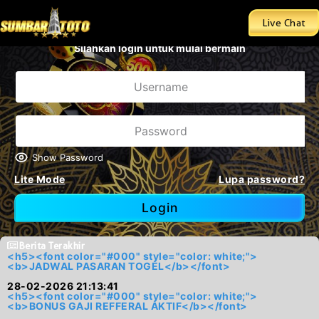
ngan Turnover Live Casino dan Slot 0.5% Setiap Senin ( M
Live Chat
Silahkan login untuk mulai bermain
Show Password
Lite Mode
Lupa password?
Login
Berita Terakhir
<h5><font color="#000" style="color: white;">
<b>JADWAL PASARAN TOGEL</b></font>
28-02-2026 21:13:41
<h5><font color="#000" style="color: white;">
<b>BONUS GAJI REFFERAL AKTIF</b></font>